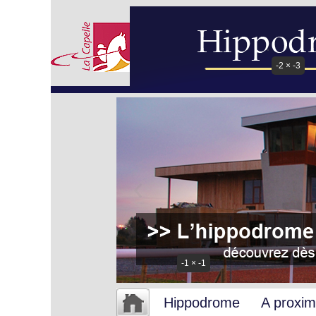
-2 × -3
-1 × -1
Hippodrome
A proxim