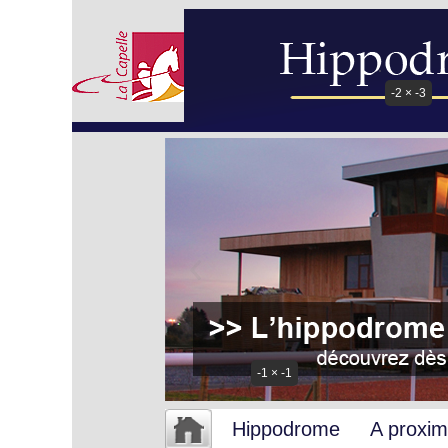
-2 × -3
-1 × -1
Hippodrome
A proxim