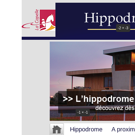
-2 × -3
-1 × -1
Hippodrome
A proxim