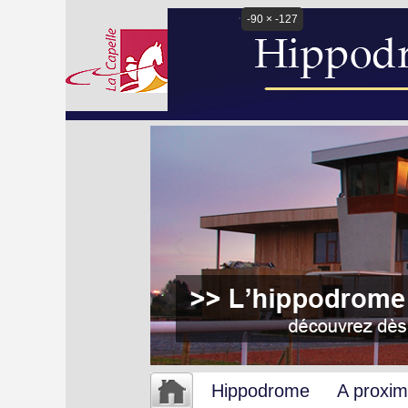
-90 × -127
Hippodrome
A proxim