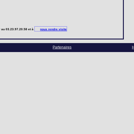
r
au 03.23.97.20.58 et à
nous rendre visite
Partenaires
H