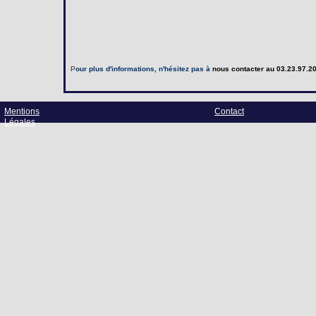
P
our plus d'informations, n'hésitez pas à
nous contacter
au 03.23.97.20
Mentions
Contact
Légales