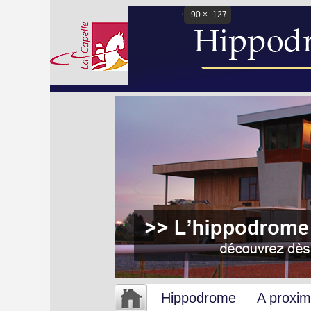
-90 × -127
Hippodrome
A proxim