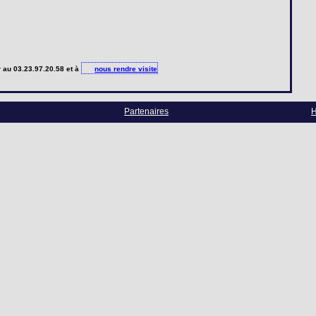
r
au 03.23.97.20.58 et à
nous rendre visite
Partenaires
H