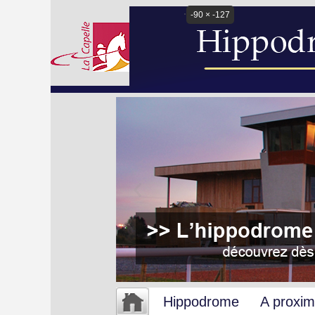
-90 × -127
Hippodrome
A proxim