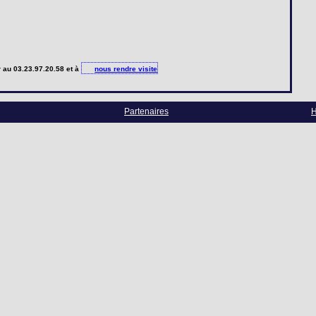
r
au 03.23.97.20.58 et à
nous rendre visite
Partenaires
H