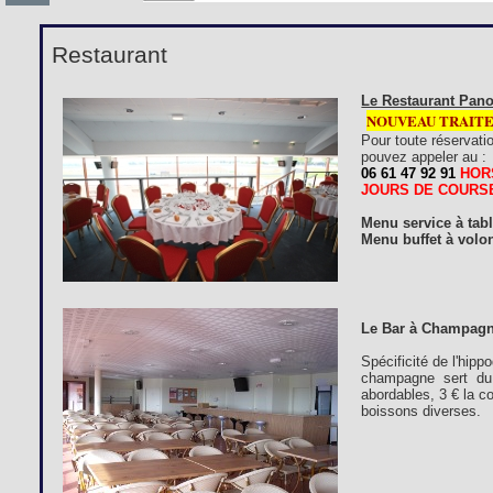
Restaurant
Le Restaurant Pano
NOUVEAU TRAIT
Pour toute réservati
pouvez appeler au :
06 61 47 92 91
HOR
JOURS DE COURS
Menu service à tab
Menu buffet à volon
Le Bar à Champagn
Spécificité de l'hip
champagne sert du 
abordables, 3 € la c
boissons diverses.