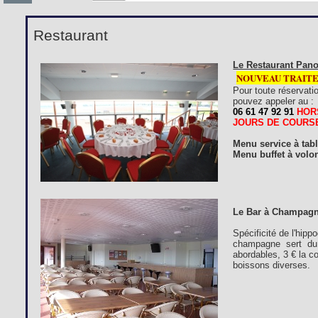
Restaurant
Le Restaurant Pano
NOUVEAU TRAIT
Pour toute réservati
pouvez appeler au :
06 61 47 92 91
HOR
JOURS DE COURS
Menu service à tab
Menu buffet à volon
Le Bar à Champagn
Spécificité de l'hip
champagne sert du 
abordables, 3 € la c
boissons diverses.