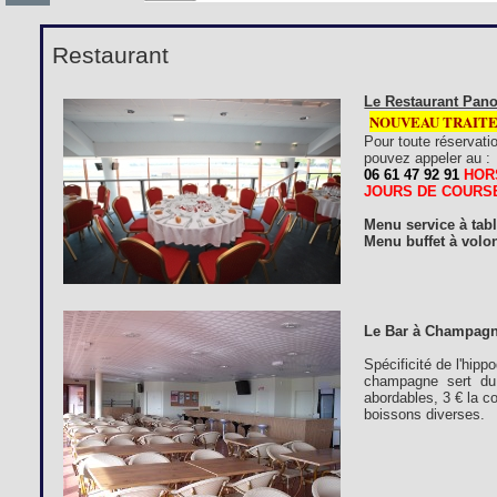
Restaurant
Le Restaurant Pano
NOUVEAU TRAIT
Pour toute réservati
pouvez appeler au :
06 61 47 92 91
HOR
JOURS DE COURS
Menu service à tab
Menu buffet à volon
Le Bar à Champagn
Spécificité de l'hip
champagne sert du 
abordables, 3 € la c
boissons diverses.