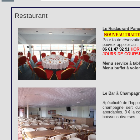
Restaurant
Le Restaurant Pano
NOUVEAU TRAIT
Pour toute réservati
pouvez appeler au :
06 61 47 92 91
HOR
JOURS DE COURS
Menu service à tab
Menu buffet à volon
Le Bar à Champagn
Spécificité de l'hip
champagne sert du 
abordables, 3 € la c
boissons diverses.