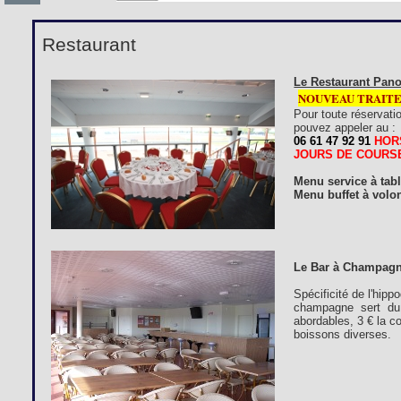
Restaurant
Le Restaurant Pano
NOUVEAU TRAIT
Pour toute réservati
pouvez appeler au :
06 61 47 92 91
HOR
JOURS DE COURS
Menu service à tab
Menu buffet à volon
Le Bar à Champagn
Spécificité de l'hip
champagne sert du 
abordables, 3 € la c
boissons diverses.