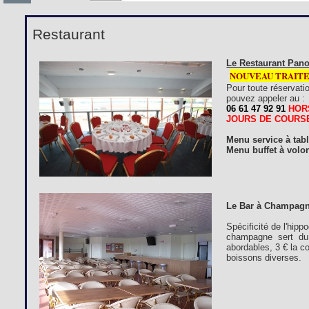
Restaurant
Le Restaurant Pano
NOUVEAU TRAIT
Pour toute réservati
pouvez appeler au :
06 61 47 92 91
HOR
JOURS DE COURS
Menu service à tab
Menu buffet à volon
Le Bar à Champagn
Spécificité de l'hip
champagne sert du 
abordables, 3 € la c
boissons diverses.