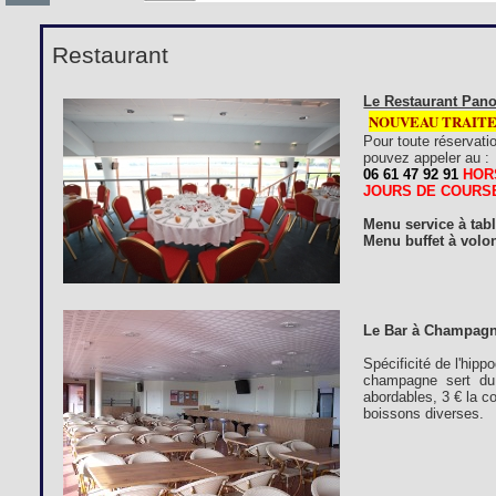
Restaurant
Le Restaurant Pano
NOUVEAU TRAIT
Pour toute réservati
pouvez appeler au :
06 61 47 92 91
HOR
JOURS DE COURS
Menu service à tab
Menu buffet à volon
Le Bar à Champagn
Spécificité de l'hip
champagne sert du 
abordables, 3 € la c
boissons diverses.