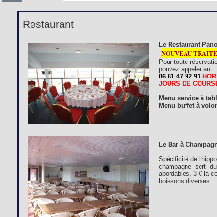
Restaurant
Le Restaurant Pano
NOUVEAU TRAIT
Pour toute réservati
pouvez appeler au :
06 61 47 92 91
HOR
JOURS DE COURS
Menu service à tab
Menu buffet à volon
Le Bar à Champagn
Spécificité de l'hip
champagne sert du 
abordables, 3 € la c
boissons diverses.