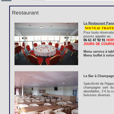
Restaurant
Le Restaurant Pano
NOUVEAU TRAIT
Pour toute réservati
pouvez appeler au :
06 61 47 92 91
HOR
JOURS DE COURS
Menu service à tab
Menu buffet à volon
Le Bar à Champagn
Spécificité de l'hip
champagne sert du 
abordables, 3 € la c
boissons diverses.