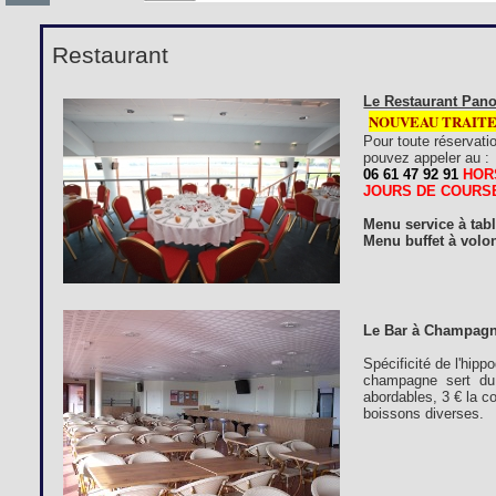
Restaurant
Le Restaurant Pano
NOUVEAU TRAIT
Pour toute réservati
pouvez appeler au :
06 61 47 92 91
HOR
JOURS DE COURS
Menu service à tab
Menu buffet à volon
Le Bar à Champagn
Spécificité de l'hip
champagne sert du 
abordables, 3 € la c
boissons diverses.