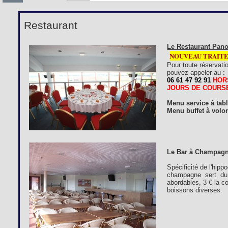
Restaurant
Le Restaurant Pano
NOUVEAU TRAIT
Pour toute réservati
pouvez appeler au :
06 61 47 92 91
HOR
JOURS DE COURS
Menu service à tab
Menu buffet à volon
Le Bar à Champagn
Spécificité de l'hip
champagne sert du 
abordables, 3 € la c
boissons diverses.