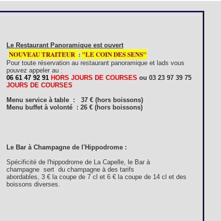
Loges
Entreprises
Groupes
Le Restaurant Panoramique est ouvert
NOUVEAU TRAITEUR
:
"
LE COIN DES SENS"
VIP
Pour toute réservation au restaurant panoramique et lads vous
pouvez appeler au :
06 61 47 92 91
HORS JOURS DE COURSES
ou
03 23 97 39 75
JOURS DE COURSES
Menu service à table : 37 € (hors boissons)
Menu buffet à volonté : 26 € (hors boissons)
Le Bar à Champagne de l'Hippodrome :
Spécificité de l'hippodrome de La Capelle, le Bar à
champagne sert du champagne à des tarifs
abordables, 3 € la coupe de 7 cl et 6 € la coupe de 14 cl et des
boissons diverses.