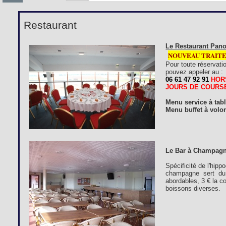
Restaurant
Le Restaurant Pano
NOUVEAU TRAIT
Pour toute réservati
pouvez appeler au :
06 61 47 92 91
HOR
JOURS DE COURS
Menu service à tab
Menu buffet à volon
Le Bar à Champagn
Spécificité de l'hip
champagne sert du 
abordables, 3 € la c
boissons diverses.