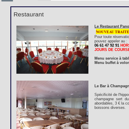
Restaurant
Le Restaurant Pano
NOUVEAU TRAIT
Pour toute réservati
pouvez appeler au :
06 61 47 92 91
HOR
JOURS DE COURS
Menu service à tab
Menu buffet à volon
Le Bar à Champagn
Spécificité de l'hip
champagne sert du 
abordables, 3 € la c
boissons diverses.