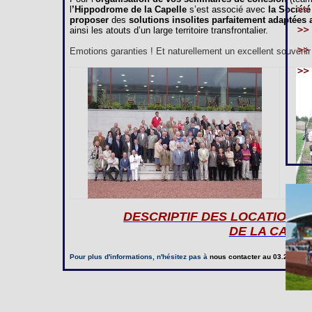
l
’Hippodrome de la Capelle
s’est associé avec
la Société
proposer
des
solutions insolites parfaitement adaptées
ainsi les atouts d’un large territoire transfrontalier.
Emotions garanties ! Et naturellement un excellent souvenir à
DESCRIPTIF DES LOCATIONS
DE LA CAPE
Pour plus d'informations, n'hésitez pas à
nous contacter
au 03.23.97.20