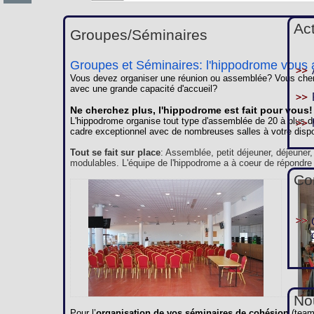
Ac
Groupes/Séminaires
Groupes et Séminaires: l'hippodrome vous a
Vous devez organiser une réunion ou assemblée? Vous cherc
avec une grande capacité d'accueil?
Ne cherchez plus, l'hippodrome est fait pour vous!
L'hippodrome organise tout type d'assemblée de 20 à plus d
cadre exceptionnel avec de nombreuses salles à votre dispo
Tout se fait sur place
: Assemblée, petit déjeuner, déjeuner
modulables. L'équipe de l'hippodrome a à coeur de répondre
Co
Nou
Pour l’
organisation de vos séminaires de cohésion
(team 