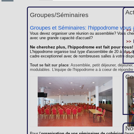
Ac
Groupes/Séminaires
Groupes et Séminaires: l'hippodrome vous a
Vous devez organiser une réunion ou assemblée? Vous cherc
avec une grande capacité d'accueil?
Ne cherchez plus, l'hippodrome est fait pour vous!
L'hippodrome organise tout type d'assemblée de 20 à plus d
cadre exceptionnel avec de nombreuses salles à votre dispo
Tout se fait sur place
: Assemblée, petit déjeuner, déjeuner
modulables. L'équipe de l'hippodrome a à coeur de répondre
Co
Nou
Pour l’
organisation de vos séminaires de cohésion
(team 