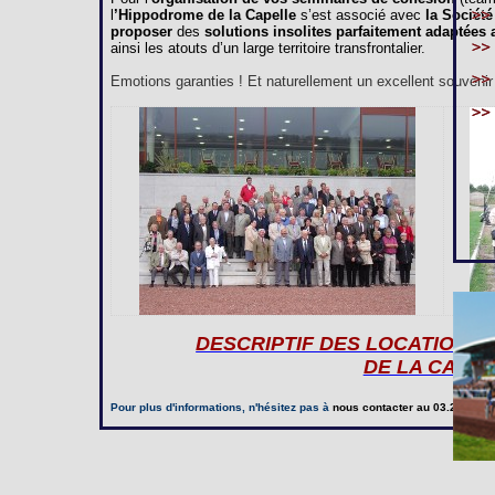
l
’Hippodrome de la Capelle
s’est associé avec
la Société
proposer
des
solutions insolites parfaitement adaptées
ainsi les atouts d’un large territoire transfrontalier.
Emotions garanties ! Et naturellement un excellent souvenir à
DESCRIPTIF DES LOCATIONS
DE LA CAPE
Pour plus d'informations, n'hésitez pas à
nous contacter
au 03.23.97.20