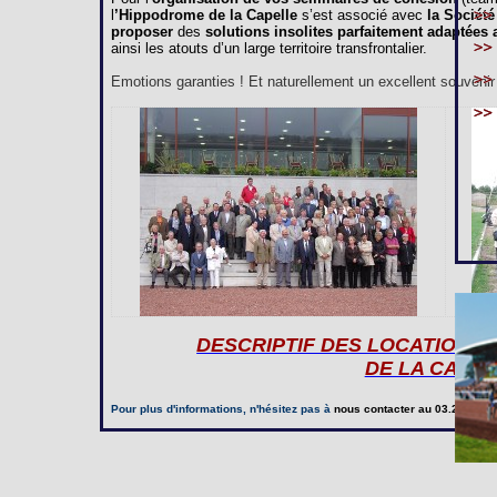
l
’Hippodrome de la Capelle
s’est associé avec
la Société
proposer
des
solutions insolites parfaitement adaptées
ainsi les atouts d’un large territoire transfrontalier.
Emotions garanties ! Et naturellement un excellent souvenir à
DESCRIPTIF DES LOCATIONS
DE LA CAPE
Pour plus d'informations, n'hésitez pas à
nous contacter
au 03.23.97.20