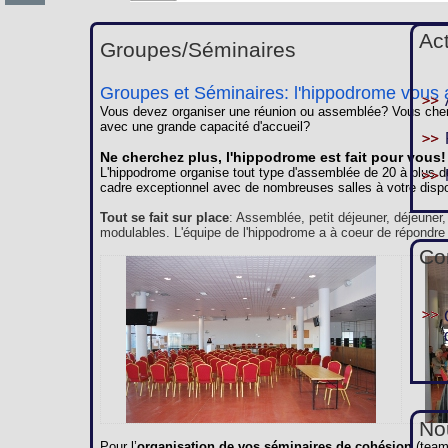
Ac
Groupes/Séminaires
Groupes et Séminaires: l'hippodrome vous a
Vous devez organiser une réunion ou assemblée? Vous cherc
avec une grande capacité d'accueil?
Ne cherchez plus, l'hippodrome est fait pour vous!
L'hippodrome organise tout type d'assemblée de 20 à plus d
cadre exceptionnel avec de nombreuses salles à votre dispo
Tout se fait sur place
: Assemblée, petit déjeuner, déjeuner
modulables. L'équipe de l'hippodrome a à coeur de répondre
Co
Nou
Pour l’
organisation de vos séminaires de cohésion
(team 