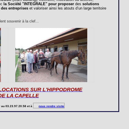
ec
la Société "
INTEGRALE
" pour proposer
des
solutions
 des entreprises
et valoriser ainsi les atouts d’un large territoire
nt souvenir à la clef...
 LOCATIONS SUR L'HIPPODROME
DE LA CAPELLE
r
au 03.23.97.20.58 et à
nous rendre visite