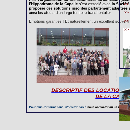
l
’Hippodrome de la Capelle
s’est associé avec
la Société
proposer
des
solutions insolites parfaitement adaptées
ainsi les atouts d’un large territoire transfrontalier.
Emotions garanties ! Et naturellement un excellent souvenir à
DESCRIPTIF DES LOCATIONS
DE LA CAPE
Pour plus d'informations, n'hésitez pas à
nous contacter
au 03.23.97.20