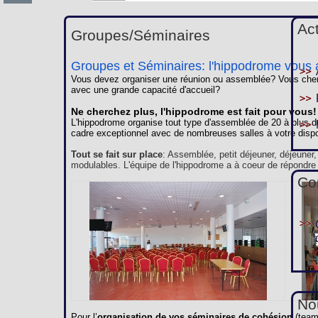
Ac
Groupes/Séminaires
Groupes et Séminaires: l'hippodrome vous a
Vous devez organiser une réunion ou assemblée? Vous cherc
avec une grande capacité d'accueil?
Ne cherchez plus, l'hippodrome est fait pour vous!
L'hippodrome organise tout type d'assemblée de 20 à plus d
cadre exceptionnel avec de nombreuses salles à votre dispo
Tout se fait sur place
: Assemblée, petit déjeuner, déjeuner
modulables. L'équipe de l'hippodrome a à coeur de répondre
Co
Nou
Pour l’
organisation de vos séminaires de cohésion
(team 