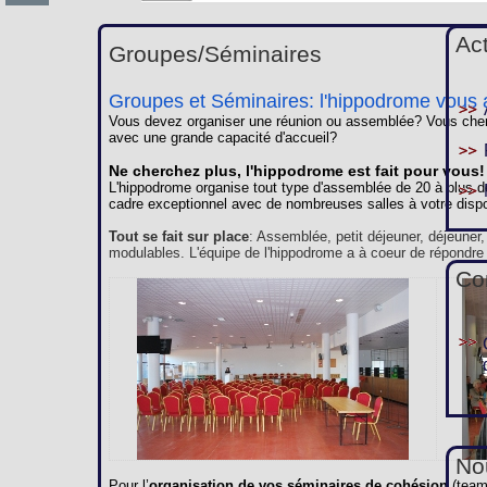
Ac
Groupes/Séminaires
Groupes et Séminaires: l'hippodrome vous a
Vous devez organiser une réunion ou assemblée? Vous cherc
avec une grande capacité d'accueil?
Ne cherchez plus, l'hippodrome est fait pour vous!
L'hippodrome organise tout type d'assemblée de 20 à plus d
cadre exceptionnel avec de nombreuses salles à votre dispo
Tout se fait sur place
: Assemblée, petit déjeuner, déjeuner
modulables. L'équipe de l'hippodrome a à coeur de répondre
Co
Nou
Pour l’
organisation de vos séminaires de cohésion
(team 