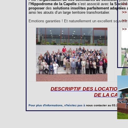
l
’Hippodrome de la Capelle
s’est associé avec
la Société
proposer
des
solutions insolites parfaitement adaptées
ainsi les atouts d’un large territoire transfrontalier.
Emotions garanties ! Et naturellement un excellent souvenir à
DESCRIPTIF DES LOCATIONS
DE LA CAPE
Pour plus d'informations, n'hésitez pas à
nous contacter
au 03.23.97.20