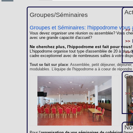
Ac
Groupes/Séminaires
Groupes et Séminaires: l'hippodrome vous a
Vous devez organiser une réunion ou assemblée? Vous cherc
avec une grande capacité d'accueil?
Ne cherchez plus, l'hippodrome est fait pour vous!
L'hippodrome organise tout type d'assemblée de 20 à plus d
cadre exceptionnel avec de nombreuses salles à votre dispo
Tout se fait sur place
: Assemblée, petit déjeuner, déjeuner
modulables. L'équipe de l'hippodrome a à coeur de répondre
Co
Nou
Pour l’
organisation de vos séminaires de cohésion
(team 