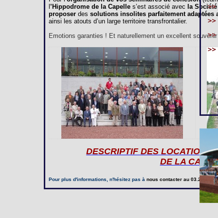
l
’Hippodrome de la Capelle
s’est associé avec
la Société
proposer
des
solutions insolites parfaitement adaptées
ainsi les atouts d’un large territoire transfrontalier.
Emotions garanties ! Et naturellement un excellent souvenir à
DESCRIPTIF DES LOCATIONS
DE LA CAPE
Pour plus d'informations, n'hésitez pas à
nous contacter
au 03.23.97.20