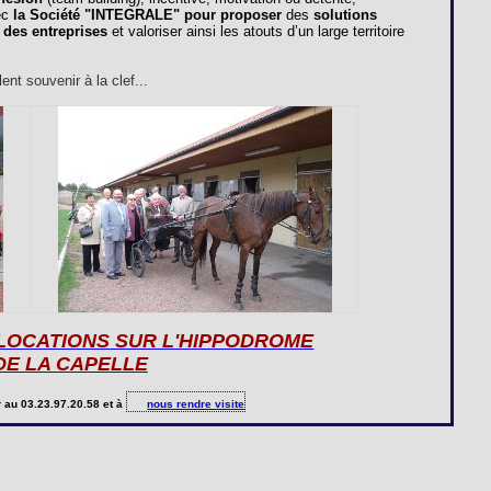
ec
la Société "
INTEGRALE
" pour proposer
des
solutions
 des entreprises
et valoriser ainsi les atouts d’un large territoire
nt souvenir à la clef...
 LOCATIONS SUR L'HIPPODROME
DE LA CAPELLE
r
au 03.23.97.20.58 et à
nous rendre visite