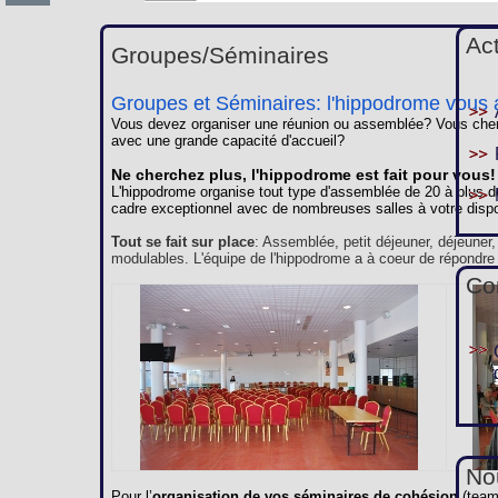
Ac
Groupes/Séminaires
Groupes et Séminaires: l'hippodrome vous a
Vous devez organiser une réunion ou assemblée? Vous cherc
avec une grande capacité d'accueil?
Ne cherchez plus, l'hippodrome est fait pour vous!
L'hippodrome organise tout type d'assemblée de 20 à plus d
cadre exceptionnel avec de nombreuses salles à votre dispo
Tout se fait sur place
: Assemblée, petit déjeuner, déjeuner
modulables. L'équipe de l'hippodrome a à coeur de répondre
Co
Nou
Pour l’
organisation de vos séminaires de cohésion
(team 