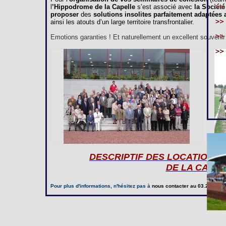
l
’Hippodrome de la Capelle
s’est associé avec
la Société
proposer
des
solutions insolites parfaitement adaptées
ainsi les atouts d’un large territoire transfrontalier.
Emotions garanties ! Et naturellement un excellent souvenir à
DESCRIPTIF DES LOCATIONS
DE LA CAPE
Pour plus d'informations, n'hésitez pas à
nous contacter
au 03.23.97.20