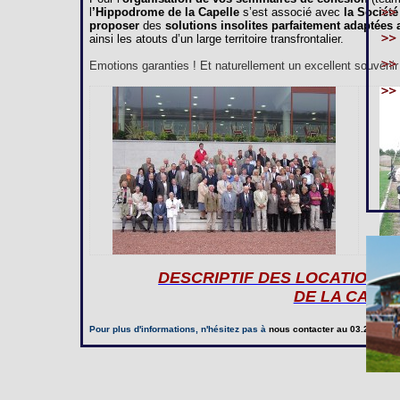
l
’Hippodrome de la Capelle
s’est associé avec
la Société
proposer
des
solutions insolites parfaitement adaptées
ainsi les atouts d’un large territoire transfrontalier.
Emotions garanties ! Et naturellement un excellent souvenir à
DESCRIPTIF DES LOCATIONS
DE LA CAPE
Pour plus d'informations, n'hésitez pas à
nous contacter
au 03.23.97.20