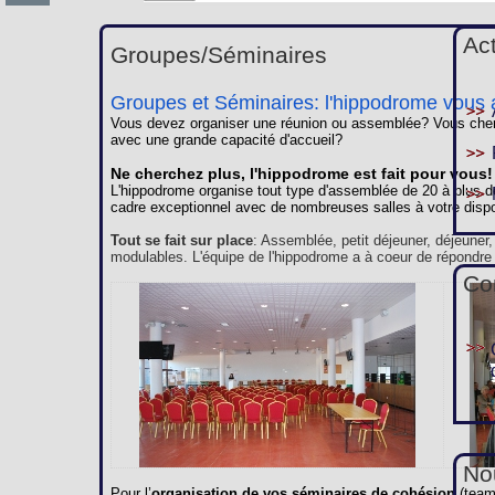
Ac
Groupes/Séminaires
Groupes et Séminaires: l'hippodrome vous a
Vous devez organiser une réunion ou assemblée? Vous cherc
avec une grande capacité d'accueil?
Ne cherchez plus, l'hippodrome est fait pour vous!
L'hippodrome organise tout type d'assemblée de 20 à plus d
cadre exceptionnel avec de nombreuses salles à votre dispo
Tout se fait sur place
: Assemblée, petit déjeuner, déjeuner
modulables. L'équipe de l'hippodrome a à coeur de répondre
Co
Nou
Pour l’
organisation de vos séminaires de cohésion
(team 