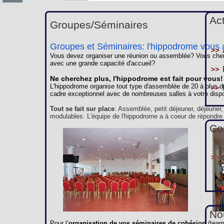
Ac
Groupes/Séminaires
Groupes et Séminaires: l'hippodrome vous a
Vous devez organiser une réunion ou assemblée? Vous cherc
avec une grande capacité d'accueil?
Ne cherchez plus, l'hippodrome est fait pour vous!
L'hippodrome organise tout type d'assemblée de 20 à plus d
cadre exceptionnel avec de nombreuses salles à votre dispo
Tout se fait sur place
: Assemblée, petit déjeuner, déjeuner
modulables. L'équipe de l'hippodrome a à coeur de répondre
Co
Nou
Pour l’
organisation de vos séminaires de cohésion
(team 