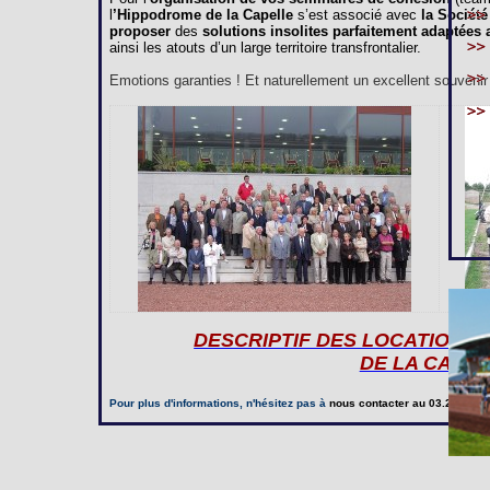
l
’Hippodrome de la Capelle
s’est associé avec
la Société
proposer
des
solutions insolites parfaitement adaptées
ainsi les atouts d’un large territoire transfrontalier.
Emotions garanties ! Et naturellement un excellent souvenir à
DESCRIPTIF DES LOCATIONS
DE LA CAPE
Pour plus d'informations, n'hésitez pas à
nous contacter
au 03.23.97.20