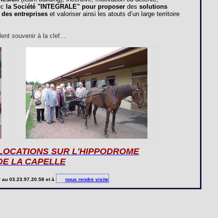
ec
la Société "
INTEGRALE
" pour proposer
des
solutions
 des entreprises
et valoriser ainsi les atouts d’un large territoire
nt souvenir à la clef...
 LOCATIONS SUR L'HIPPODROME
DE LA CAPELLE
r
au 03.23.97.20.58 et à
nous rendre visite