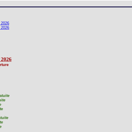
Loges
Entreprises
 2026
Groupes
 2026
VIP
 2026
rture
atuite
ite
e
te
tuite
te
e