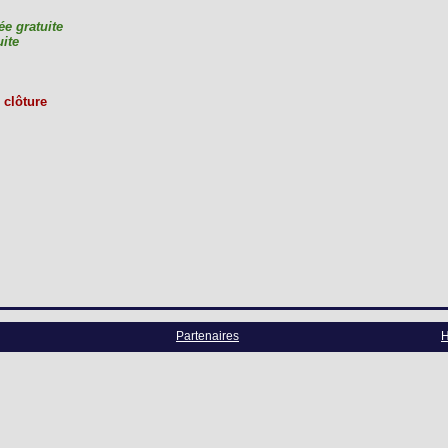
ée gratuite
uite
 clôture
Partenaires
H