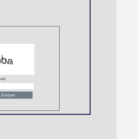
ule)
Envoyer