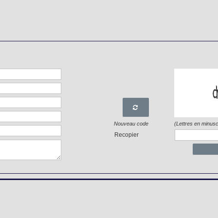

Nouveau code
(Lettres en minusc
Recopier