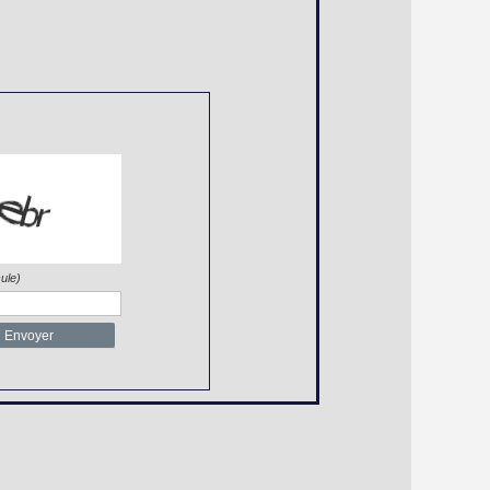
ule)
Envoyer