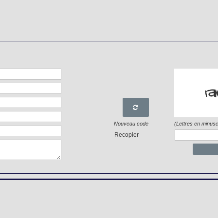

Nouveau code
(Lettres en minusc
Recopier