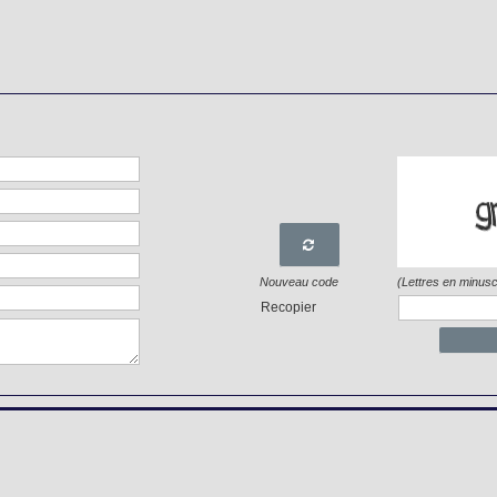

Nouveau code
(Lettres en minusc
Recopier