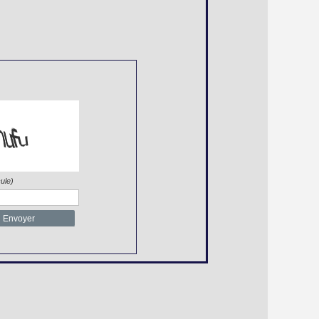
ule)
Envoyer