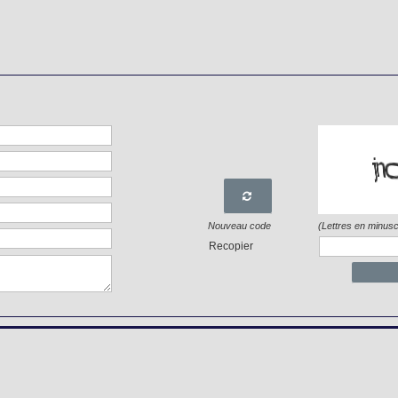

Nouveau code
(Lettres en minusc
Recopier