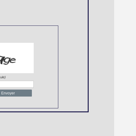
ule)
Envoyer